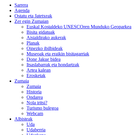
Sarrera
Agenda
Ostatu eta Jatetxeak
Zer egin Zumaian
Euskal Kostaldeko UNESCOren Munduko Geoparkea
Bisita gidatuak
Aisialdirako aukerak
Planak
Oinezko ibilbideak
Museoak eta eraikin bisitagarriak
Done Jakue bidea
Itsaslabarrak eta hondartzak
Artea kalean
Erosketak
Zumaia
Zumaia
Historia
Ondarea
Nola iritsi?
Turismo bulegoa
Webcam
Albisteak
Uda
Udaberria