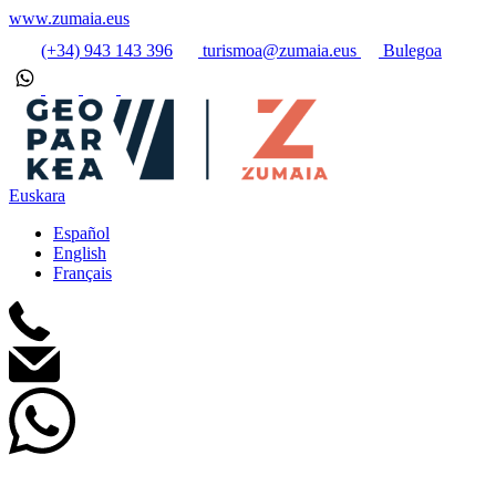
www.zumaia.eus
(+34) 943 143 396
turismoa@zumaia.eus
Bulegoa
Euskara
Español
English
Français