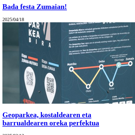
Bada festa Zumaian!
2025/04/18
Geoparkea, kostaldearen eta
barrualdearen oreka perfektua