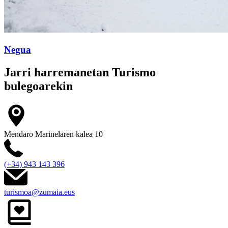
Negua
Jarri harremanetan
Turismo
bulegoarekin
Mendaro Marinelaren kalea 10
(+34) 943 143 396
turismoa@zumaia.eus