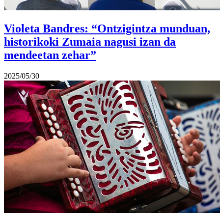
Violeta Bandres: “Ontzigintza munduan,
historikoki Zumaia nagusi izan da
mendeetan zehar”
2025/05/30