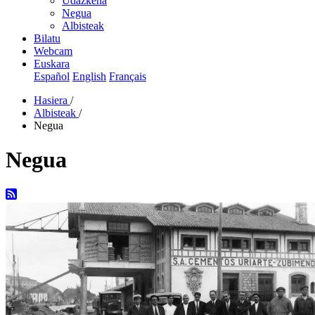
Udazkena
Negua
Albisteak
Bilatu
Webcam
Euskara
Español
English
Français
Hasiera
/
Albisteak
/
Negua
Negua