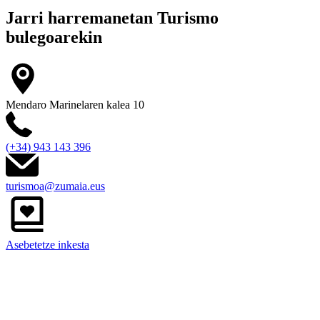
Jarri harremanetan
Turismo
bulegoarekin
Mendaro Marinelaren kalea 10
(+34) 943 143 396
turismoa@zumaia.eus
Asebetetze inkesta