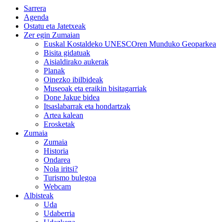
Sarrera
Agenda
Ostatu eta Jatetxeak
Zer egin Zumaian
Euskal Kostaldeko UNESCOren Munduko Geoparkea
Bisita gidatuak
Aisialdirako aukerak
Planak
Oinezko ibilbideak
Museoak eta eraikin bisitagarriak
Done Jakue bidea
Itsaslabarrak eta hondartzak
Artea kalean
Erosketak
Zumaia
Zumaia
Historia
Ondarea
Nola iritsi?
Turismo bulegoa
Webcam
Albisteak
Uda
Udaberria