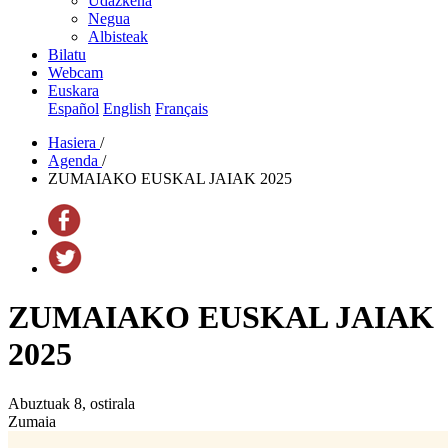
Udazkena
Negua
Albisteak
Bilatu
Webcam
Euskara
Español
English
Français
Hasiera
/
Agenda
/
ZUMAIAKO EUSKAL JAIAK 2025
ZUMAIAKO EUSKAL JAIAK
2025
Abuztuak 8, ostirala
Zumaia