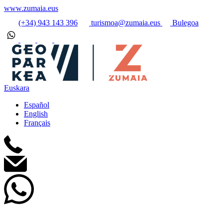
www.zumaia.eus
(+34) 943 143 396
turismoa@zumaia.eus
Bulegoa
Euskara
Español
English
Français