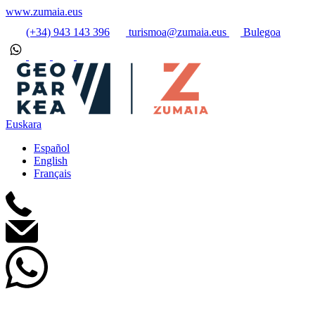
www.zumaia.eus
(+34) 943 143 396
turismoa@zumaia.eus
Bulegoa
Euskara
Español
English
Français