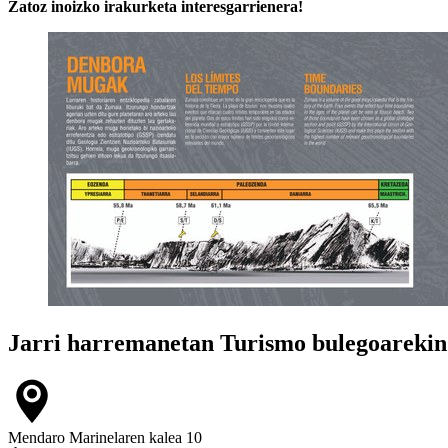
Zatoz inoizko irakurketa interesgarrienera!
Jarri harremanetan
Turismo bulegoarekin
Mendaro Marinelaren kalea 10