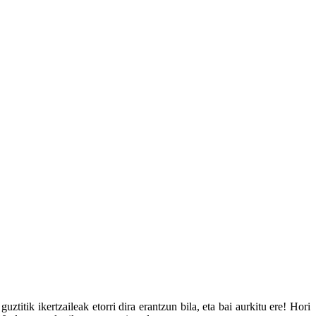
titik ikertzaileak etorri dira erantzun bila, eta bai aurkitu ere! Hori