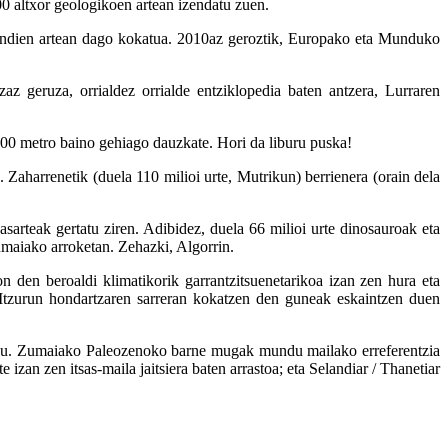
 altxor geologikoen artean izendatu zuen.
mendien artean dago kokatua. 2010az geroztik, Europako eta Munduko
az geruza, orrialdez orrialde entziklopedia baten antzera, Lurraren
.000 metro baino gehiago dauzkate. Hori da liburu puska!
. Zaharrenetik (duela 110 milioi urte, Mutrikun) berrienera (orain dela
asarteak gertatu ziren. Adibidez, duela 66 milioi urte dinosauroak eta
umaiako arroketan. Zehazki, Algorrin.
on den beroaldi klimatikorik garrantzitsuenetarikoa izan zen hura eta
, Itzurun hondartzaren sarreran kokatzen den guneak eskaintzen duen
ditugu. Zumaiako Paleozenoko barne mugak mundu mailako erreferentzia
izan zen itsas-maila jaitsiera baten arrastoa; eta Selandiar / Thanetiar