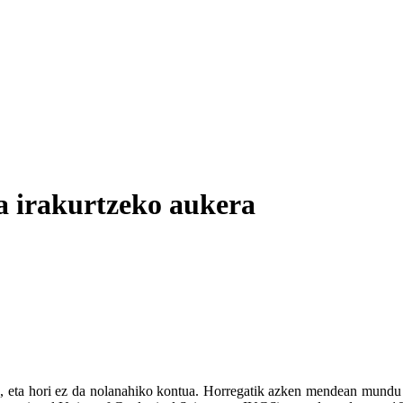
a irakurtzeko aukera
u, eta hori ez da nolanahiko kontua. Horregatik azken mendean mundu guz