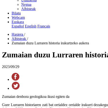
Udazkena
Negua
Albisteak
Bilatu
Webcam
Euskara
Español
English
Français
Hasiera
/
Albisteak
/
Zumaian duzu Lurraren historia irakurtzeko aukera
Zumaian duzu Lurraren histori
2023/09/29
Zumaian denbora geologikoa ikusi egiten da
Gure Lurraren historiaren zati bat orrialdez orrialde irakurri dezakeg