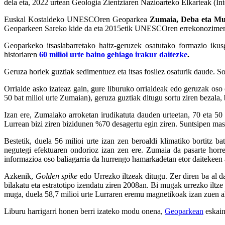
dela eta, 2022 urtean Geologia Zientziaren Nazioarteko Elkarteak (
Euskal Kostaldeko UNESCOren Geoparkea
Zumaia, Deba eta Mu
Geoparkeen Sareko kide da eta 2015etik UNESCOren errekonozimen
Geoparkeko itsaslabarretako haitz-geruzek osatutako formazio iku
historiaren
60 milioi urte baino gehiago irakur daitezke
.
Geruza horiek guztiak sedimentuez eta itsas fosilez osaturik daude. 
Orrialde asko izateaz gain, gure liburuko orrialdeak edo geruzak oso o
50 bat milioi urte Zumaian), geruza guztiak ditugu sortu ziren bezala,
Izan ere, Zumaiako arroketan irudikatuta dauden urteetan, 70 eta 50 m
Lurrean bizi ziren bizidunen %70 desagertu egin ziren. Suntsipen mas
Bestetik, duela 56 milioi urte izan zen beroaldi klimatiko bortitz b
negutegi efektuaren ondorioz izan zen ere. Zumaia da pasarte horre
informazioa oso baliagarria da hurrengo hamarkadetan etor daitekeen 
Azkenik,
Golden spike
edo Urrezko iltzeak ditugu. Zer diren ba al 
bilakatu eta estratotipo izendatu ziren 2008an. Bi mugak urrezko iltze 
muga, duela 58,7 milioi urte Lurraren eremu magnetikoak izan zuen a
Liburu harrigarri honen berri izateko modu onena,
Geoparkean
eskai