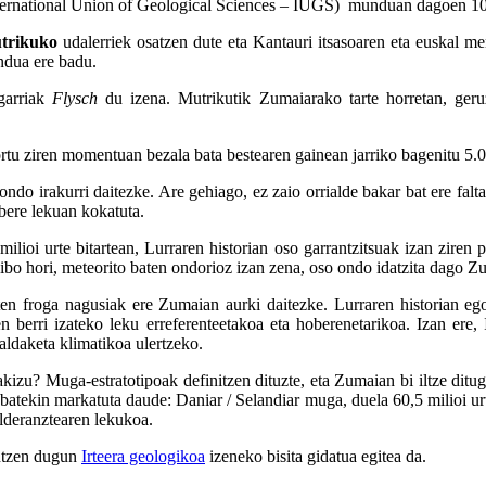
International Union of Geological Sciences – IUGS) munduan dagoen 100
trikuko
udalerriek osatzen dute eta Kantauri itsasoaren eta euskal 
dua ere badu.
sgarriak
Flysch
du izena. Mutrikutik Zumaiarako tarte horretan, geruz
Sortu ziren momentuan bezala bata bestearen gainean jarriko bagenitu 5
ndo irakurri daitezke. Are gehiago, ez zaio orrialde bakar bat ere falta
 bere lekuan kokatuta.
ilioi urte bitartean, Lurraren historian oso garrantzitsuak izan ziren p
ibo hori, meteorito baten ondorioz izan zena, oso ondo idatzita dago Z
aten froga nagusiak ere Zumaian aurki daitezke. Lurraren historian eg
n berri izateko leku erreferenteetakoa eta hoberenetarikoa. Izan ere
aldaketa klimatikoa ulertzeko.
dakizu? Muga-estratotipoak definitzen dituzte, eta Zumaian bi iltze 
batekin markatuta daude: Daniar / Selandiar muga, duela 60,5 milioi urte 
lderanztearen lekukoa.
ntzen dugun
Irteera geologikoa
izeneko bisita gidatua egitea da.