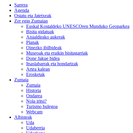
Sarrera
Agenda
Ostatu eta Jatetxeak
Zer egin Zumaian
Euskal Kostaldeko UNESCOren Munduko Geoparkea
Bisita gidatuak
Aisialdirako aukerak
Planak
Oinezko ibilbideak
Museoak eta eraikin bisitagarriak
Done Jakue bidea
Itsaslabarrak eta hondartzak
Artea kalean
Erosketak
Zumaia
Zumaia
Historia
Ondarea
Nola iritsi?
Turismo bulegoa
Webcam
Albisteak
Uda
Udaberria