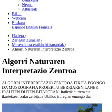
Udazkena
Negua
Albisteak
Bilatu
Webcam
Euskara
Español
English
Français
Hasiera
/
Zer egin Zumaian
/
Museoak eta eraikin bisitagarriak
/
Algorri Naturaren Interpretazio Zentroa
Algorri Naturaren
Interpretazio Zentroa
ALGORRI INTERPRETAZIO ZENTROA ITXITA EGONGO
DA MUSEOGRAFIA PROIEKTU BERRIAREN LANEK
IRAUTEN DUTEN BITARTEAN. Irailetik aurrera eta
ikastetxeentzako zerbitzua Ubillos jauregian emango du.