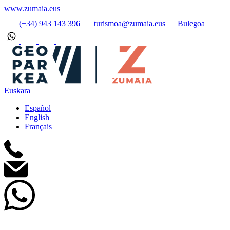
www.zumaia.eus
(+34) 943 143 396
turismoa@zumaia.eus
Bulegoa
Euskara
Español
English
Français