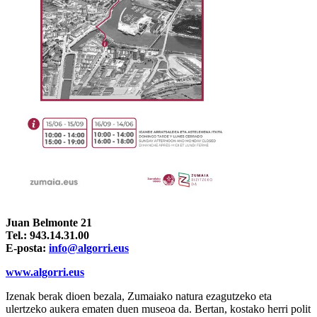
Juan Belmonte 21
Tel.: 943.14.31.00
E-posta:
info@algorri.eus
www.algorri.eus
Izenak berak dioen bezala, Zumaiako natura ezagutzeko eta
ulertzeko aukera ematen duen museoa da. Bertan, kostako herri polit