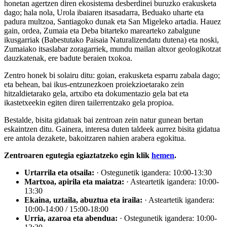
honetan agertzen diren ekosistema desberdinei buruzko erakusketa
dago; hala nola, Urola ibaiaren itsasadarra, Beduako uharte eta
padura multzoa, Santiagoko dunak eta San Migeleko artadia. Hauez
gain, ordea, Zumaia eta Deba bitarteko marearteko zabalgune
ikusgarriak (Babestutako Paisaia Naturalizendatu dutena) eta noski,
Zumaiako itsaslabar zoragarriek, mundu mailan altxor geologikotzat
dauzkatenak, ere badute beraien txokoa.
Zentro honek bi solairu ditu: goian, erakusketa esparru zabala dago;
eta behean, bai ikus-entzunezkoen proiekzioetarako zein
hitzaldietarako gela, artxibo eta dokumentazio gela bat eta
ikastetxeekin egiten diren tailerrentzako gela propioa.
Bestalde, bisita gidatuak bai zentroan zein natur gunean bertan
eskaintzen ditu. Gainera, interesa duten taldeek aurrez bisita gidatua
ere antola dezakete, bakoitzaren nahien arabera egokitua.
Zentroaren egutegia egiaztatzeko egin klik
hemen
.
Urtarrila eta otsaila:
· Ostegunetik igandera: 10:00-13:30
Martxoa, apirila eta maiatza:
· Asteartetik igandera: 10:00-
13:30
Ekaina, uztaila, abuztua eta iraila:
· Asteartetik igandera:
10:00-14:00 / 15:00-18:00
Urria, azaroa eta abendua:
· Ostegunetik igandera: 10:00-