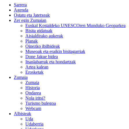
Sarrera
Agenda
Ostatu eta Jatetxeak
Zer egin Zumaian
Euskal Kostaldeko UNESCOren Munduko Geoparkea
Bisita gidatuak
Aisialdirako aukerak
Planak
Oinezko ibilbideak
Museoak eta eraikin bisitagarriak
Done Jakue bidea
Itsaslabarrak eta hondartzak
Artea kalean
Erosketak
Zumaia
Zumaia
Historia
Ondarea
Nola iritsi?
Turismo bulegoa
Webcam
Albisteak
Uda
Udaberria