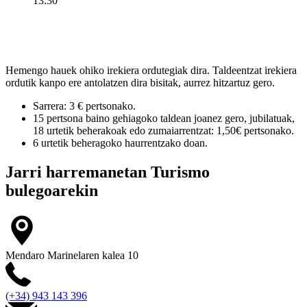
13:30
Hemengo hauek ohiko irekiera ordutegiak dira. Taldeentzat irekiera
ordutik kanpo ere antolatzen dira bisitak, aurrez hitzartuz gero.
Sarrera: 3 € pertsonako.
15 pertsona baino gehiagoko taldean joanez gero, jubilatuak,
18 urtetik beherakoak edo zumaiarrentzat: 1,50€ pertsonako.
6 urtetik beheragoko haurrentzako doan.
Jarri harremanetan
Turismo
bulegoarekin
Mendaro Marinelaren kalea 10
(+34) 943 143 396