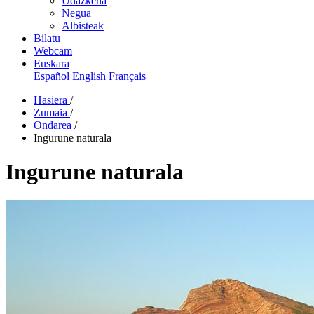
Udazkena
Negua
Albisteak
Bilatu
Webcam
Euskara
Español
English
Français
Hasiera
/
Zumaia
/
Ondarea
/
Ingurune naturala
Ingurune naturala