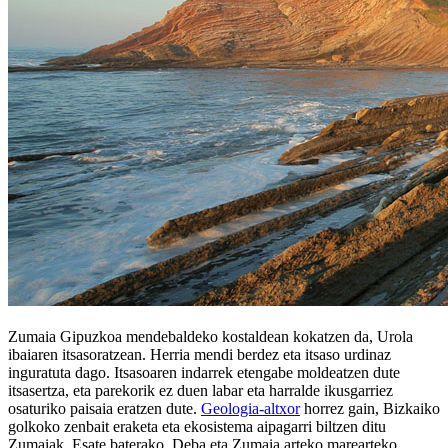
Zumaia Gipuzkoa mendebaldeko kostaldean kokatzen da, Urola
ibaiaren itsasoratzean. Herria mendi berdez eta itsaso urdinaz
inguratuta dago. Itsasoaren indarrek etengabe moldeatzen dute
itsasertza, eta parekorik ez duen labar eta harralde ikusgarriez
osaturiko paisaia eratzen dute.
Geologia-altxor
horrez gain, Bizkaiko
golkoko zenbait eraketa eta ekosistema aipagarri biltzen ditu
Zumaiak. Esate baterako, Deba eta Zumaia arteko marearteko