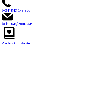
(+34) 943 143 396
turismoa@zumaia.eus
Asebetetze inkesta