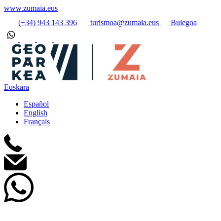
www.zumaia.eus
(+34) 943 143 396
turismoa@zumaia.eus
Bulegoa
Euskara
Español
English
Français