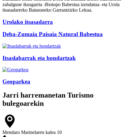
zabalgune ikusgarria -Biotopo Babestua izendatua- eta Urola
itsasadarreko Batasuneko Garrantzizko Lekua.
Urolako itsasadarra
Deba-Zumaia Paisaia Natural Babestua
Itsaslabarrak eta hondartzak
Geoparkea
Jarri harremanetan
Turismo
bulegoarekin
Mendaro Marinelaren kalea 10