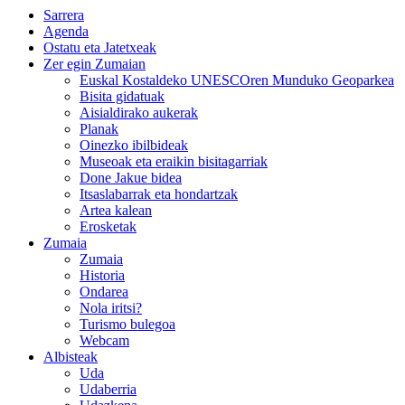
Sarrera
Agenda
Ostatu eta Jatetxeak
Zer egin Zumaian
Euskal Kostaldeko UNESCOren Munduko Geoparkea
Bisita gidatuak
Aisialdirako aukerak
Planak
Oinezko ibilbideak
Museoak eta eraikin bisitagarriak
Done Jakue bidea
Itsaslabarrak eta hondartzak
Artea kalean
Erosketak
Zumaia
Zumaia
Historia
Ondarea
Nola iritsi?
Turismo bulegoa
Webcam
Albisteak
Uda
Udaberria