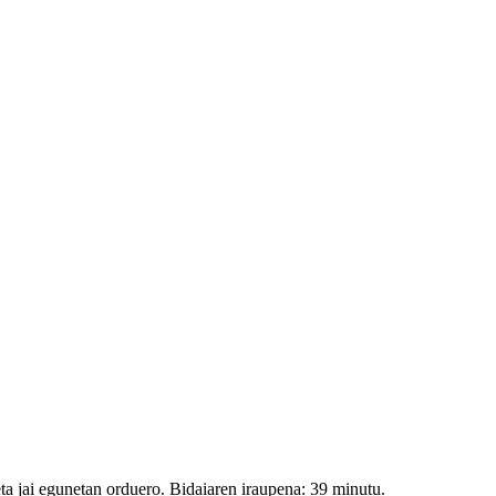
.
ta jai egunetan orduero. Bidaiaren iraupena: 39 minutu.