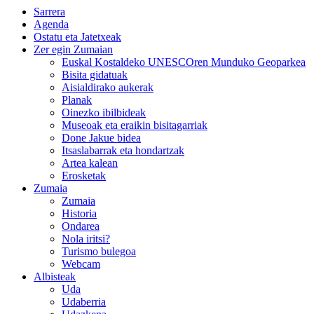
Sarrera
Agenda
Ostatu eta Jatetxeak
Zer egin Zumaian
Euskal Kostaldeko UNESCOren Munduko Geoparkea
Bisita gidatuak
Aisialdirako aukerak
Planak
Oinezko ibilbideak
Museoak eta eraikin bisitagarriak
Done Jakue bidea
Itsaslabarrak eta hondartzak
Artea kalean
Erosketak
Zumaia
Zumaia
Historia
Ondarea
Nola iritsi?
Turismo bulegoa
Webcam
Albisteak
Uda
Udaberria