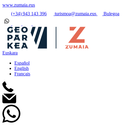
www.zumaia.eus
(+34) 943 143 396
turismoa@zumaia.eus
Bulegoa
Euskara
Español
English
Français