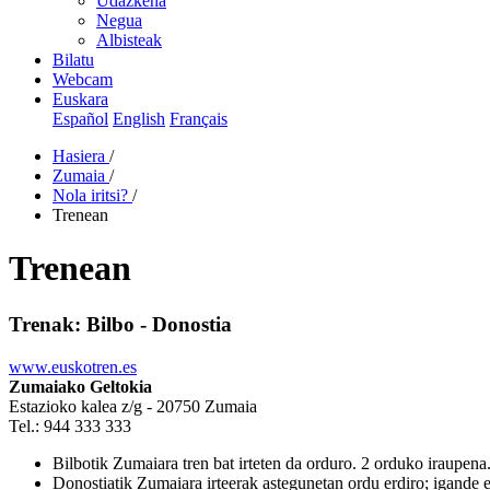
Udazkena
Negua
Albisteak
Bilatu
Webcam
Euskara
Español
English
Français
Hasiera
/
Zumaia
/
Nola iritsi?
/
Trenean
Trenean
Trenak: Bilbo - Donostia
www.euskotren.es
Zumaiako Geltokia
Estazioko kalea z/g - 20750 Zumaia
Tel.: 944 333 333
Bilbotik Zumaiara tren bat irteten da orduro. 2 orduko iraupena
Donostiatik Zumaiara irteerak astegunetan ordu erdiro; igande e