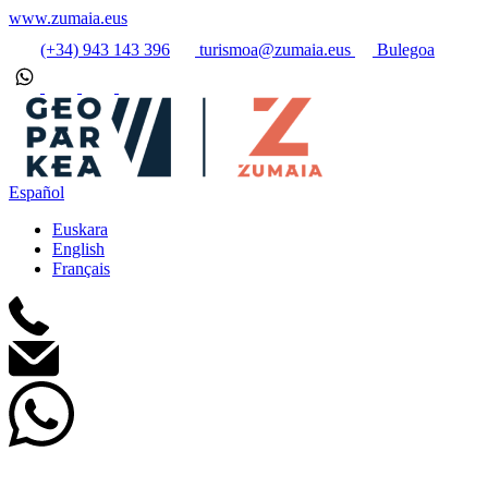
www.zumaia.eus
(+34) 943 143 396
turismoa@zumaia.eus
Bulegoa
Español
Euskara
English
Français