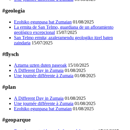
#geologia
Ezohiko egunpasa bat Zumaian
01/08/2025
La ermita de San Telmo, guardiana de un afloramiento
geológico excepcional
15/07/2025
San Telmo ermita; azaleramendu geologiko itzel baten
zaindaria
15/07/2025
#flysch
Aztarna uzten duten paseoak
15/10/2025
A Different Day in Zumaia
01/08/2025
Une journée différente à Zumaia
01/08/2025
#plan
A Different Day in Zumaia
01/08/2025
Une journée différente à Zumaia
01/08/2025
Ezohiko egunpasa bat Zumaian
01/08/2025
#geoparque