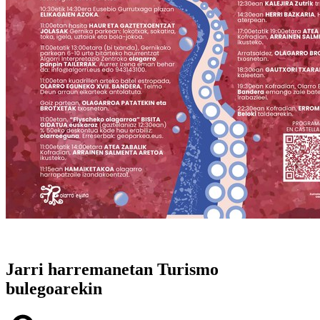
Jarri harremanetan
Turismo
bulegoarekin