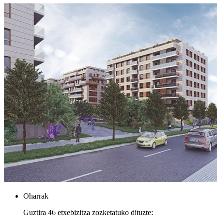
Oharrak
Guztira 46 etxebizitza zozketatuko dituzte: