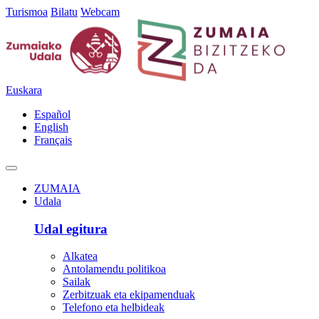
Turismoa
Bilatu
Webcam
Euskara
Español
English
Français
ZUMAIA
Udala
Udal egitura
Alkatea
Antolamendu politikoa
Sailak
Zerbitzuak eta ekipamenduak
Telefono eta helbideak