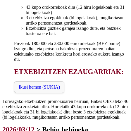
43 kupo orokorrekoak dira (12 hiru logelakoak eta 31
bi logelakoak)
3 etxebizitza egokituak (bi logelakoak), mugikortasun
urriko pertsonentzat gordetakoak.
Etxebizitza guztiek garajea izango dute, eta batzuek
trasteroa ere bai.
Prezioak 180.000 eta 230.000 euro artekoak (BEZ barne)
izango dira, eta pertsona bakoitzak prozeduraren baitan
esleitutako etxebizitza konkretu hori erosteko aukera izango
du.
ETXEBIZITZEN EZAUGARRIAK:
Ikusi hemen (SUKIA)
Torreagako etxebizitzen promozioaren barruan, Babes Ofizialeko 46
etxebizitza zozketatu dira. Horietatik 43 kupo orokorrekoak (12 hiru
logelakoak eta 31 bi logelakoak) dira; beste 3 etxebizitza egokituak
(bi logelakoak), mugikortasun urriko pertsonentzat gordetakoak.
2026/03/12
> Behin behineko