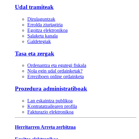
Udal tramiteak
Dirulaguntzak
Errolda ziurtagiria
Egoitza elektronikoa
Salaketa kanala
Galdetegiak
Tasa eta zergak
Ordenantza eta egutegi fiskala
Nola egin udal ordainketak?
Erreziboen online ordainketa
Prozedura administratiboak
Lan eskaintza publikoa
Kontratatzailearen profila
Fakturazio elektronikoa
Herritarren Arreta zerbitzua