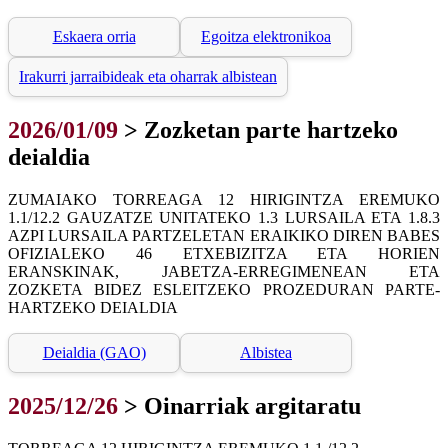
Eskaera orria
Egoitza elektronikoa
Irakurri jarraibideak eta oharrak albistean
2026/01/09
> Zozketan parte hartzeko
deialdia
ZUMAIAKO TORREAGA 12 HIRIGINTZA EREMUKO
1.1/12.2 GAUZATZE UNITATEKO 1.3 LURSAILA ETA 1.8.3
AZPI LURSAILA PARTZELETAN ERAIKIKO DIREN BABES
OFIZIALEKO 46 ETXEBIZITZA ETA HORIEN
ERANSKINAK, JABETZA-ERREGIMENEAN ETA
ZOZKETA BIDEZ ESLEITZEKO PROZEDURAN PARTE-
HARTZEKO DEIALDIA
Deialdia (GAO)
Albistea
2025/12/26
> Oinarriak argitaratu