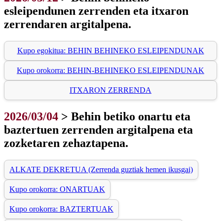
esleipendunen zerrenden eta itxaron
zerrendaren argitalpena.
Kupo egokitua: BEHIN BEHINEKO ESLEIPENDUNAK
Kupo orokorra: BEHIN-BEHINEKO ESLEIPENDUNAK
ITXARON ZERRENDA
2026/03/04
> Behin betiko onartu eta
baztertuen zerrenden argitalpena eta
zozketaren zehaztapena.
ALKATE DEKRETUA (Zerrenda guztiak hemen ikusgai)
Kupo orokorra: ONARTUAK
Kupo orokorra: BAZTERTUAK