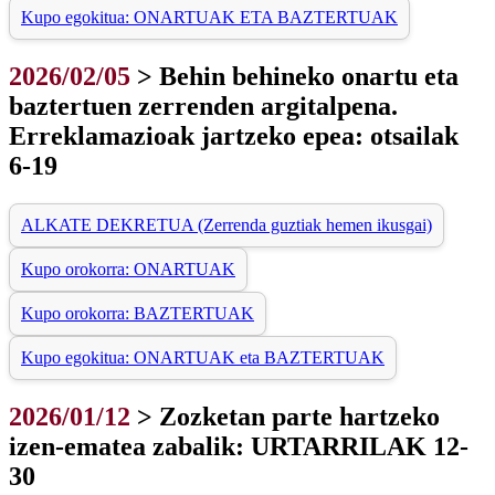
Kupo egokitua: ONARTUAK ETA BAZTERTUAK
2026/02/05
> Behin behineko onartu eta
baztertuen zerrenden argitalpena.
Erreklamazioak jartzeko epea: otsailak
6-19
ALKATE DEKRETUA (Zerrenda guztiak hemen ikusgai)
Kupo orokorra: ONARTUAK
Kupo orokorra: BAZTERTUAK
Kupo egokitua: ONARTUAK eta BAZTERTUAK
2026/01/12
> Zozketan parte hartzeko
izen-ematea zabalik: URTARRILAK 12-
30