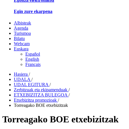
Egoitza elektronikoa
Egin zure ekarpena
Albisteak
Agenda
Turismoa
Bilatu
Webcam
Euskara
Español
English
Français
Hasiera
/
UDALA
/
UDAL EGITURA
/
Zerbitzuak eta ekipamenduak
/
ETXEBIZITZA BULEGOA
/
Etxebizitza promozioak
/
Torreagako BOE etxebizitzak
Torreagako BOE etxebizitzak