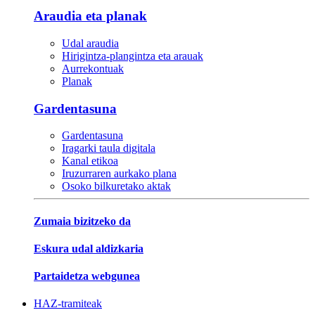
Araudia eta planak
Udal araudia
Hirigintza-plangintza eta arauak
Aurrekontuak
Planak
Gardentasuna
Gardentasuna
Iragarki taula digitala
Kanal etikoa
Iruzurraren aurkako plana
Osoko bilkuretako aktak
Zumaia bizitzeko da
Eskura udal aldizkaria
Partaidetza webgunea
HAZ-tramiteak