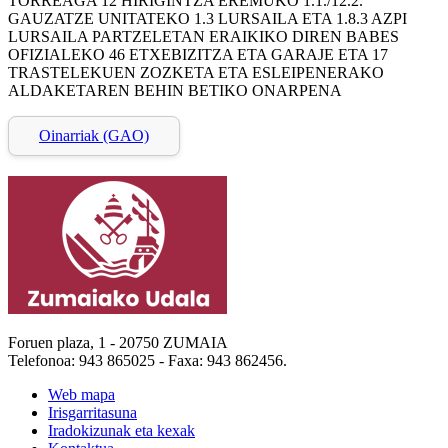
TORREAGA 12 HIRIGINTZA EREMUKO 1.1./12.2.
GAUZATZE UNITATEKO 1.3 LURSAILA ETA 1.8.3 AZPI
LURSAILA PARTZELETAN ERAIKIKO DIREN BABES
OFIZIALEKO 46 ETXEBIZITZA ETA GARAJE ETA 17
TRASTELEKUEN ZOZKETA ETA ESLEIPENERAKO
ALDAKETAREN BEHIN BETIKO ONARPENA
Oinarriak (GAO)
Foruen plaza, 1 - 20750 ZUMAIA
Telefonoa: 943 865025 - Faxa: 943 862456.
Web mapa
Irisgarritasuna
Iradokizunak eta kexak