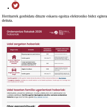
Herritarrek gonbidatu dituzte eskaera egoitza elektroniko bidez egiter
deituta.