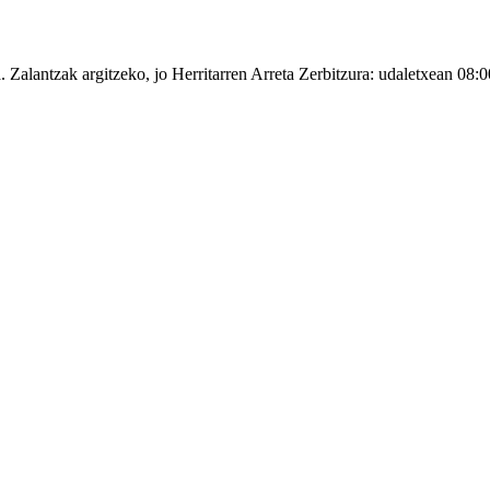
a. Zalantzak argitzeko, jo Herritarren Arreta Zerbitzura: udaletxean 08: