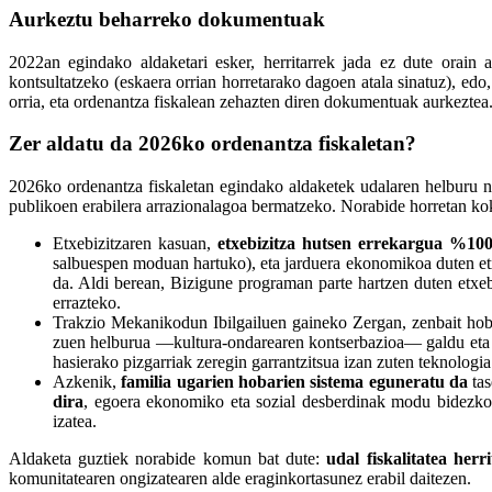
Aurkeztu beharreko dokumentuak
2022an egindako aldaketari esker, herritarrek jada ez dute orai
kontsultatzeko (eskaera orrian horretarako dagoen atala sinatuz), e
orria, eta ordenantza fiskalean zehazten diren dokumentuak aurkeztea
Zer aldatu da 2026ko ordenantza fiskaletan?
2026ko ordenantza fiskaletan egindako aldaketek udalaren helburu n
publikoen erabilera arrazionalagoa bermatzeko. Norabide horretan kok
Etxebizitzaren kasuan,
etxebizitza hutsen errekargua %10
salbuespen moduan hartuko), eta jarduera ekonomikoa duten et
da. Aldi berean, Bizigune programan parte hartzen duten etxe
errazteko.
Trakzio Mekanikodun Ibilgailuen gaineko Zergan, zenbait hoba
zuen helburua —kultura-ondarearen kontserbazioa— galdu eta k
hasierako pizgarriak zeregin garrantzitsua izan zuten teknologi
Azkenik,
familia ugarien hobarien sistema eguneratu da
tas
dira
, egoera ekonomiko eta sozial desberdinak modu bidezko
izatea.
Aldaketa guztiek norabide komun bat dute:
udal fiskalitatea her
komunitatearen ongizatearen alde eraginkortasunez erabil daitezen.