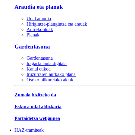
Araudia eta planak
Udal araudia
Hirigintza-plangintza eta arauak
Aurrekontuak
Planak
Gardentasuna
Gardentasuna
Iragarki taula digitala
Kanal etikoa
Iruzurraren aurkako plana
Osoko bilkuretako aktak
Zumaia bizitzeko da
Eskura udal aldizkaria
Partaidetza webgunea
HAZ-tramiteak