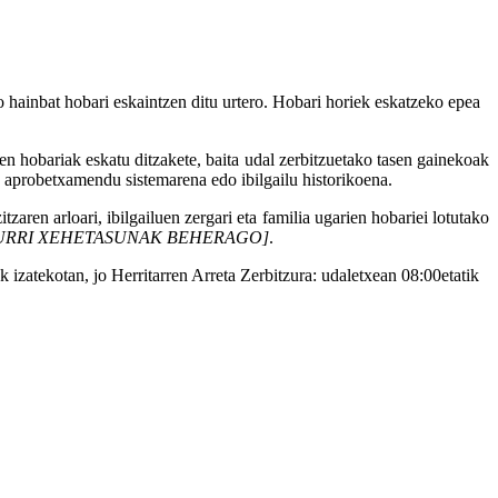
o hainbat hobari eskaintzen ditu urtero. Hobari horiek eskatzeko epea
n hobariak eskatu ditzakete, baita udal zerbitzuetako tasen gainekoak
a aprobetxamendu sistemarena edo ibilgailu historikoena.
aren arloari, ibilgailuen zergari eta familia ugarien hobariei lotutako
URRI XEHETASUNAK BEHERAGO]
.
izatekotan, jo Herritarren Arreta Zerbitzura: udaletxean 08:00etatik