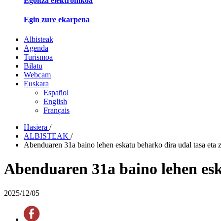
Egoitza elektronikoa
Egin zure ekarpena
Albisteak
Agenda
Turismoa
Bilatu
Webcam
Euskara
Español
English
Français
Hasiera
/
ALBISTEAK
/
Abenduaren 31a baino lehen eskatu beharko dira udal tasa eta z
Abenduaren 31a baino lehen esk
2025/12/05