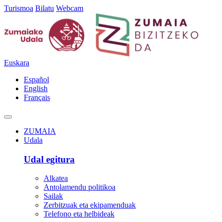
Turismoa
Bilatu
Webcam
Euskara
Español
English
Français
ZUMAIA
Udala
Udal egitura
Alkatea
Antolamendu politikoa
Sailak
Zerbitzuak eta ekipamenduak
Telefono eta helbideak