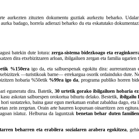
n arte aurkezten zituzten dokumentu guztiak aurkeztu beharko. Udal
do, aurka badago, horrela adierazi beharko du eta eskatutako dokumenta
.
agusi batekin dute lotura:
zerga-sistema bidezkoago eta eraginkorr
atzen dira etxebizitzaren arloan, ibilgailuen zergan eta familia ugarie
0etik %150era
igo da, eta salbuespenak egokitu dira: aurrerantzean 
xebizitzek —turistikoak barne— errekargua osorik ordainduko dute. Ne
bizitzen hobaria %50etik
%99ra igo da
, programa publiko horren bide
ri eguneratu dira. Batetik,
30 urtetik gorako ibilgailuen hobaria 
asu askotan salbuespen orokortua bihurtu delako. Bestetik,
ibilgailu
a hori sustatzeko, baina gaur egun merkatuan erabat zabaldua dago, eta l
etan zein zergetan. Orain arte haurren kopuruan oinarritzen zen egitur
agoan islatuz. Helburua da laguntzak
benetan behar duten familien
ritarren beharren eta erabilera sozialaren arabera egokitzea
, geh