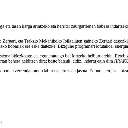
 eta tasen karga arintzeko eta herritar zaurgarrienen babesa indartzek
 Zergari, eta Trakzio Mekanikoko Ibilgailuen gaineko Zergari dagozkie
lako hobariak ere eska daitezke: Bizigune programari lotutakoa, energi
istema bidezkoago eta eguneratuago bat lortzeko helburuarekin. Etxebizitz
tan behera gelditzen dira; beste batzuk, aldiz, indartu egin dira
[IRAK
arien zerrenda, modu labur eta errazean jasota. Edonola ere, zalantzak 
n