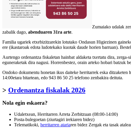
Zumaiako udalak zerga
zabalik dago,
abenduaren 31ra arte
.
Familia ugariek etxebizitzarekin lotutako Ondasun Higiezinen gaineko
ere (ikastaroak edota ludotekako kuotak daude horien barruan). Beste
Aurtengo ordenantza fiskaletan hainbat aldaketa txertatu dira, zerga-s
eguneraketak dira nagusi. Horrenbestez, orain arteko hobari batzuk ber
Ondoko dokumentu honetan ikus daiteke herritarrek eska ditzaketen hob
14:00etara bitartean, edo 943 86 50 25 telefono zenbakira deituta.
>
Ordenantza fiskalak 2026
Nola egin eskaera?
Udaletxean, Herritarren Arreta Zerbitzuan (08:00-14:00)
Posta-bulegoetan (ziurtagiri irekiaren bidez)
Telematikoki,
herritarren ataria
ren bidez Zergak eta tasak atalea