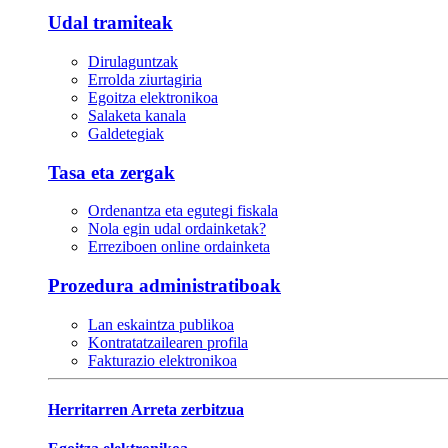
Udal tramiteak
Dirulaguntzak
Errolda ziurtagiria
Egoitza elektronikoa
Salaketa kanala
Galdetegiak
Tasa eta zergak
Ordenantza eta egutegi fiskala
Nola egin udal ordainketak?
Erreziboen online ordainketa
Prozedura administratiboak
Lan eskaintza publikoa
Kontratatzailearen profila
Fakturazio elektronikoa
Herritarren Arreta zerbitzua