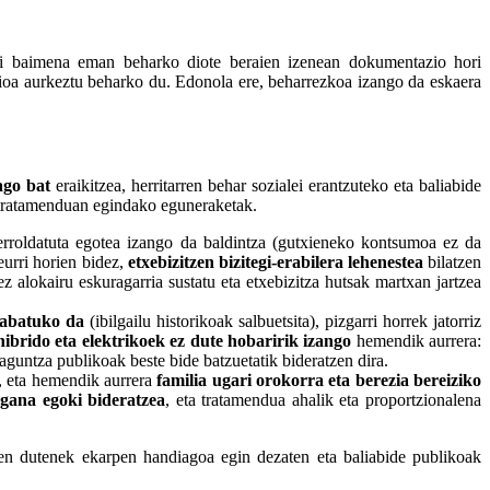
ari baimena eman beharko diote beraien izenean dokumentazio hori
zioa aurkeztu beharko du. Edonola ere, beharrezkoa izango da eskaera
ago bat
eraikitzea, herritarren behar sozialei erantzuteko eta baliabide
n tratamenduan egindako eguneraketak.
erroldatuta egotea izango da baldintza (gutxieneko kontsumoa ez da
urri horien bidez,
etxebizitzen bizitegi-erabilera lehenestea
bilatzen
z alokairu eskuragarria sustatu eta etxebizitza hutsak martxan jartzea
ezabatuko da
(ibilgailu historikoak salbuetsita), pizgarri horrek jatorriz
 hibrido eta elektrikoek ez dute hobaririk izango
hemendik aurrera:
aguntza publikoak beste bide batzuetatik bideratzen dira.
a, eta hemendik aurrera
familia ugari orokorra eta berezia bereiziko
gana egoki bideratzea
, eta tratamendua ahalik eta proportzionalena
ien dutenek ekarpen handiagoa egin dezaten eta baliabide publikoak