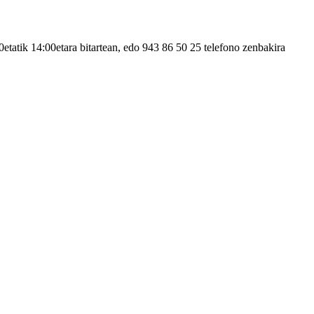
00etatik 14:00etara bitartean, edo 943 86 50 25 telefono zenbakira