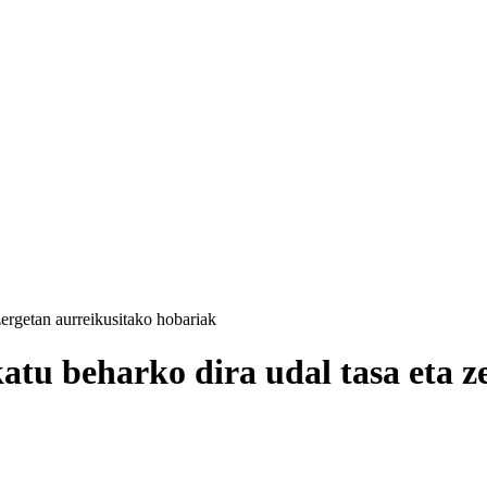
ergetan aurreikusitako hobariak
atu beharko dira udal tasa eta z