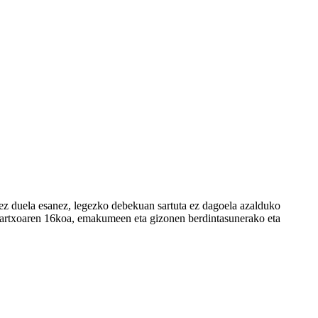
 ez duela esanez, legezko debekuan sartuta ez dagoela azalduko
martxoaren 16koa, emakumeen eta gizonen berdintasunerako eta