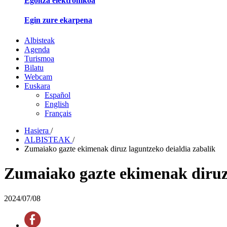
Egoitza elektronikoa
Egin zure ekarpena
Albisteak
Agenda
Turismoa
Bilatu
Webcam
Euskara
Español
English
Français
Hasiera
/
ALBISTEAK
/
Zumaiako gazte ekimenak diruz laguntzeko deialdia zabalik
Zumaiako gazte ekimenak diruz 
2024/07/08