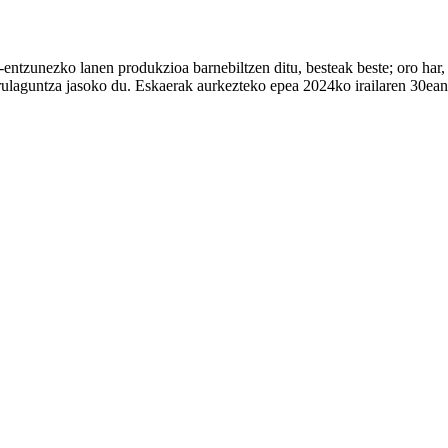
us-entzunezko lanen produkzioa barnebiltzen ditu, besteak beste; oro har
dirulaguntza jasoko du. Eskaerak aurkezteko epea 2024ko irailaren 30ea