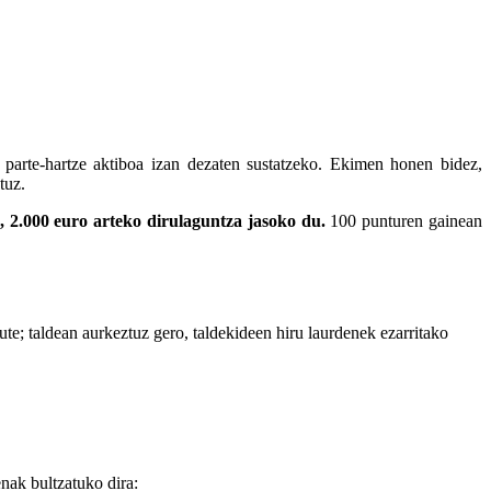
 parte-hartze aktiboa izan dezaten sustatzeko.
Ekimen honen bidez,
tuz.
z, 2.000 euro arteko dirulaguntza jasoko du.
100 punturen gainean
te; taldean aurkeztuz gero, taldekideen hiru laurdenek ezarritako
nak bultzatuko dira: