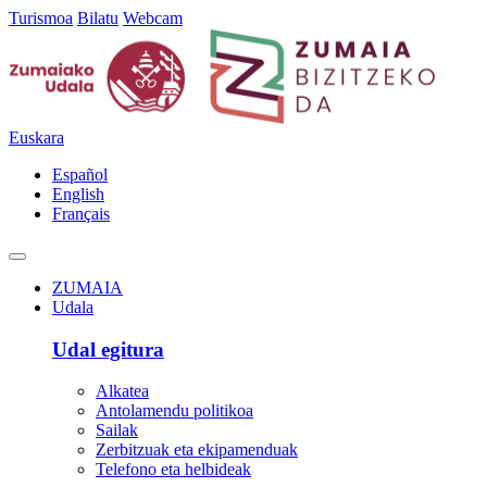
Turismoa
Bilatu
Webcam
Euskara
Español
English
Français
ZUMAIA
Udala
Udal egitura
Alkatea
Antolamendu politikoa
Sailak
Zerbitzuak eta ekipamenduak
Telefono eta helbideak