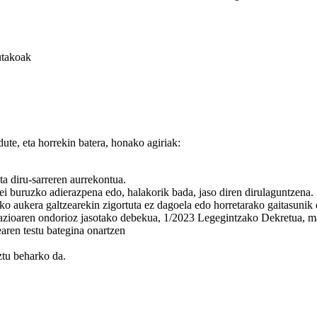
utakoak
ute, eta horrekin batera, honako agiriak:
a diru-sarreren aurrekontua.
rei buruzko adierazpena edo, halakorik bada, jaso diren dirulaguntzena.
ko aukera galtzearekin zigortuta ez dagoela edo horretarako gaitasunik
nazioaren ondorioz jasotako debekua, 1/2023 Legegintzako Dekretua, 
ren testu bategina onartzen
ztu beharko da.