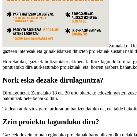
Zumaiako Udal
gazteen interesak eta grinak islatzen dituzten proiektuak sustatu nahi 
Horretarako, gazteek bultzatutako ekimenak diruz lagunduko dira:
g
puntuatuko dira aurkeztutako proiektuak, eta, horren arabera banatuko
Nork eska dezake dirulaguntza?
Dirulaguntzak Zumaiako 18 eta 30 urte bitarteko edozein gazteri zuzen
baldintzak bete beharko ditu.
Taldean aurkeztuz gero, arduradun bat izendatuko da, eta talde bakoi
Zein proiektu lagunduko dira?
Gazteek dozein arlotan egindako proiektuak barnebiltzen ditu deialdi