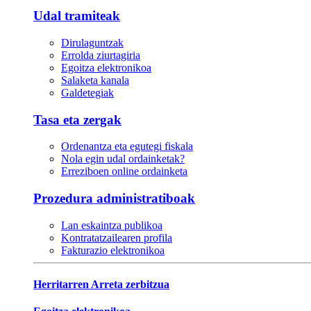
Udal tramiteak
Dirulaguntzak
Errolda ziurtagiria
Egoitza elektronikoa
Salaketa kanala
Galdetegiak
Tasa eta zergak
Ordenantza eta egutegi fiskala
Nola egin udal ordainketak?
Erreziboen online ordainketa
Prozedura administratiboak
Lan eskaintza publikoa
Kontratatzailearen profila
Fakturazio elektronikoa
Herritarren Arreta zerbitzua