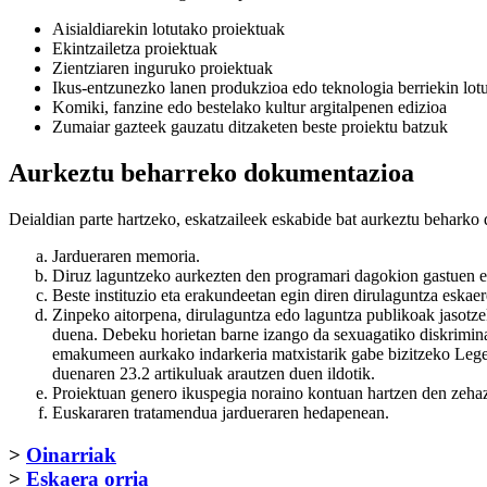
Aisialdiarekin lotutako proiektuak
Ekintzailetza proiektuak
Zientziaren inguruko proiektuak
Ikus-entzunezko lanen produkzioa edo teknologia berriekin lot
Komiki, fanzine edo bestelako kultur argitalpenen edizioa
Zumaiar gazteek gauzatu ditzaketen beste proiektu batzuk
Aurkeztu beharreko dokumentazioa
Deialdian parte hartzeko, eskatzaileek eskabide bat aurkeztu beharko d
Jardueraren memoria.
Diruz laguntzeko aurkezten den programari dagokion gastuen et
Beste instituzio eta erakundeetan egin diren dirulaguntza eskae
Zinpeko aitorpena, dirulaguntza edo laguntza publikoak jasotze
duena. Debeku horietan barne izango da sexuagatiko diskrimi
emakumeen aurkako indarkeria matxistarik gabe bizitzeko Legea
duenaren 23.2 artikuluak arautzen duen ildotik.
Proiektuan genero ikuspegia noraino kontuan hartzen den zeha
Euskararen tratamendua jardueraren hedapenean.
>
Oinarriak
>
Eskaera orria