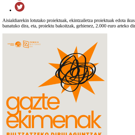
Aisialdiarekin lotutako proiektuak, ekintzailetza proiektuak edota ik
banatuko dira, eta, proiektu bakoitzak, gehienez, 2.000 euro arteko 