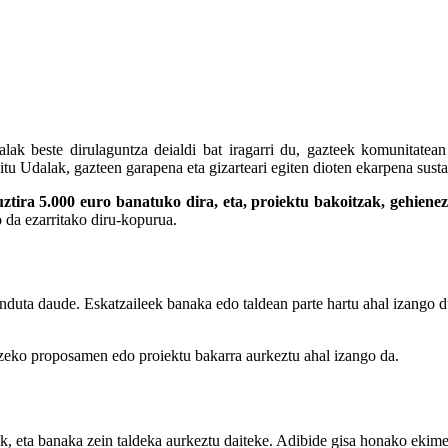
ak beste dirulaguntza deialdi bat iragarri du, gazteek komunitatean
ditu Udalak, gazteen garapena eta gizarteari egiten dioten ekarpena susta
uztira 5.000 euro banatuko dira, eta, proiektu bakoitzak, gehiene
 da ezarritako diru-kopurua.
duta daude. Eskatzaileek banaka edo taldean parte hartu ahal izango du
tzeko proposamen edo proiektu bakarra aurkeztu ahal izango da.
ak, eta banaka zein taldeka aurkeztu daiteke. Adibide gisa honako ekime