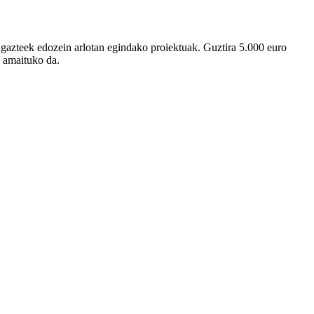
, gazteek edozein arlotan egindako proiektuak. Guztira 5.000 euro
n amaituko da.