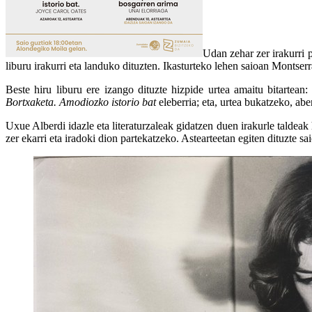
Udan zehar zer irakurri p
liburu irakurri eta landuko dituzten.
Ikasturteko lehen saioan Montserr
Beste hiru liburu ere izango dituzte hizpide urtea amaitu bitartean
Bortxaketa. Amodiozko istorio bat
eleberria; eta, urtea bukatzeko, ab
Uxue Alberdi idazle eta literaturzaleak gidatzen duen irakurle taldea
zer ekarri eta iradoki dion partekatzeko. Astearteetan egiten dituzte s