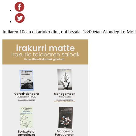
Irailaren 10ean elkartuko dira, ohi bezala, 18:00etan Alondegiko Moil