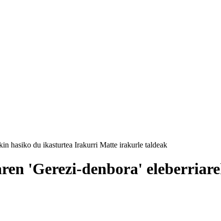
in hasiko du ikasturtea Irakurri Matte irakurle taldeak
ren 'Gerezi-denbora' eleberriare