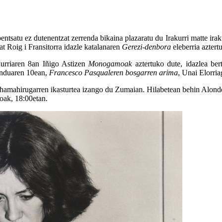
entsatu ez dutenentzat zerrenda bikaina plazaratu du Irakurri matte irak
at Roig i Fransitorra idazle katalanaren
Gerezi-denbora
eleberria aztert
: urriaren 8an Iñigo Astizen
Monogamoak
aztertuko dute, idazlea ber
enduaren 10ean,
Francesco Pasqualeren bosgarren arima
, Unai Elorria
k hamahirugarren ikasturtea izango du Zumaian. Hilabetean behin Alonde
aioak, 18:00etan.