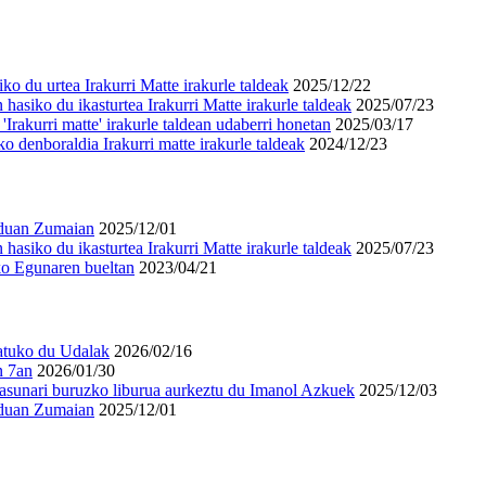
o du urtea Irakurri Matte irakurle taldeak
2025/12/22
hasiko du ikasturtea Irakurri Matte irakurle taldeak
2025/07/23
'Irakurri matte' irakurle taldean udaberri honetan
2025/03/17
o denboraldia Irakurri matte irakurle taldeak
2024/12/23
enduan Zumaian
2025/12/01
hasiko du ikasturtea Irakurri Matte irakurle taldeak
2025/07/23
ko Egunaren bueltan
2023/04/21
atuko du Udalak
2026/02/16
n 7an
2026/01/30
tasunari buruzko liburua aurkeztu du Imanol Azkuek
2025/12/03
enduan Zumaian
2025/12/01