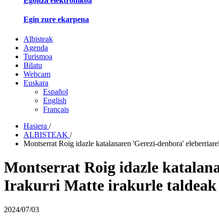
Egoitza elektronikoa
Egin zure ekarpena
Albisteak
Agenda
Turismoa
Bilatu
Webcam
Euskara
Español
English
Français
Hasiera
/
ALBISTEAK
/
Montserrat Roig idazle katalanaren 'Gerezi-denbora' eleberriarek
Montserrat Roig idazle katalana
Irakurri Matte irakurle taldeak
2024/07/03