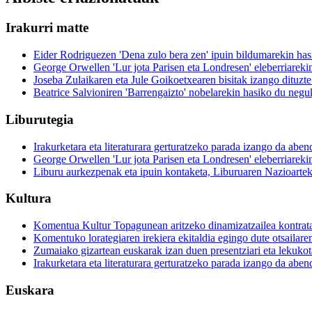
Irakurri matte
Eider Rodriguezen 'Dena zulo bera zen' ipuin bildumarekin hasik
George Orwellen 'Lur jota Parisen eta Londresen' eleberriarekin 
Joseba Zulaikaren eta Jule Goikoetxearen bisitak izango dituzte 
Beatrice Salvioniren 'Barrengaizto' nobelarekin hasiko du neguk
Liburutegia
Irakurketara eta literaturara gerturatzeko parada izango da ab
George Orwellen 'Lur jota Parisen eta Londresen' eleberriarekin 
Liburu aurkezpenak eta ipuin kontaketa, Liburuaren Nazioarte
Kultura
Komentua Kultur Topagunean aritzeko dinamizatzailea kontrat
Komentuko lorategiaren irekiera ekitaldia egingo dute otsailare
Zumaiako gizartean euskarak izan duen presentziari eta lekuko
Irakurketara eta literaturara gerturatzeko parada izango da ab
Euskara