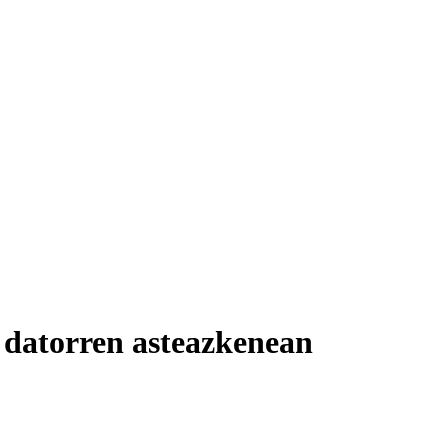
 datorren asteazkenean