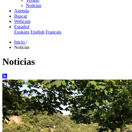
Verano
Noticias
Agenda
Buscar
Webcam
Español
Euskara
English
Français
Inicio
/
Noticias
Noticias