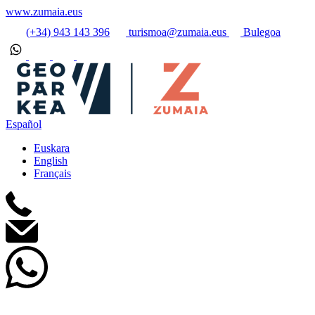
www.zumaia.eus
(+34) 943 143 396
turismoa@zumaia.eus
Bulegoa
Español
Euskara
English
Français