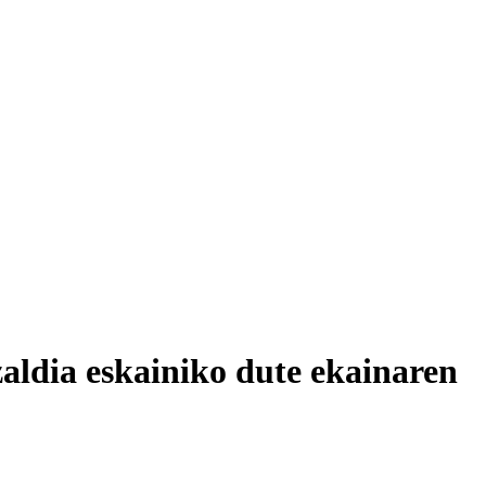
zaldia eskainiko dute ekainaren